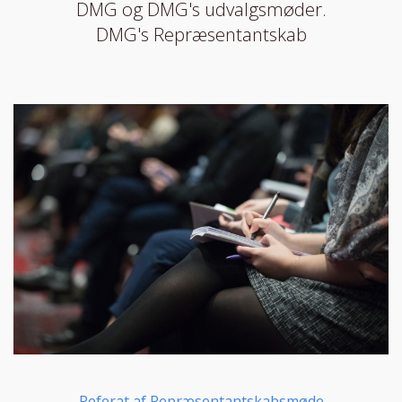
DMG og DMG's udvalgsmøder.
DMG's Repræsentantskab
Referat af Repræsentantskabsmøde