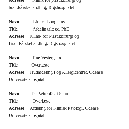
Adresse
Klinik for plastikkirurgi og
brandsårsbehandling, Rigshospitalet
Navn
Linnea Langhans
Title
Afdelingslæge, PhD
Adresse
Klinik for Plastikkirurgi og
Brandsårsbehandling, Rigshospitalet
Navn
Tine Vestergaard
Title
Overlæge
Adresse
Hudafdeling I og Allergicentret, Odense
Universitetshospital
Navn
Pia Wirenfeldt Staun
Title
Overlæge
Adresse
Afdeling for Klinisk Patologi, Odense
Universitetshospital