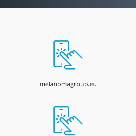
melanomagroup.eu