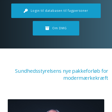
Login til databasen til fagpersoner
Om DMG
Sundhedsstyrelsens nye pakkeforløb for
modermærkekræft